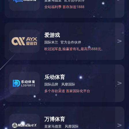
当前位置：
网站爱体育(中国)官方网站-登录入口
>
产品一览
> 爱体育(中国)官