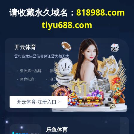
爱体育(中国)官方网站-登录入口