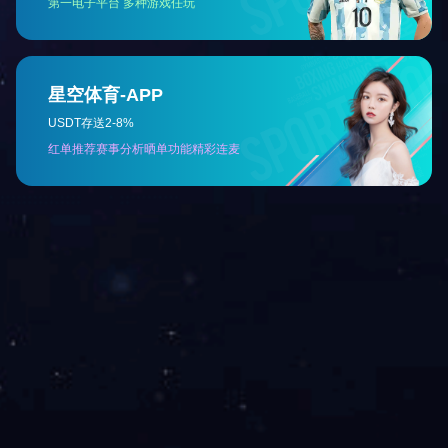
详情：
广西快消品销量与单量双第一的品牌
上一篇：
爱体育(
网站爱体育(中国)官方网站-登录入口
|
品牌故事
|
产品一览
|
招商加
入口
|
合作案例
|
联系我们
|
人才招聘
爱体育(中国)官方网站-登录入口
咨询热线：400-9889908