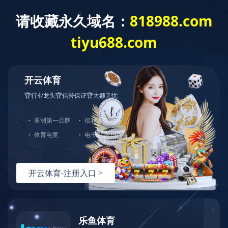
爱体育(中国)官方网站-登录入口