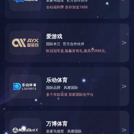
当前位置：
网站爱体育(中国)官方网站-登录入口
>
产品一览
> 爱体育(中国)官