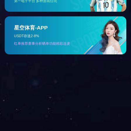
详情：
广西快消品销量与单量双第一的品牌
上一篇：
爱体育(
网站爱体育(中国)官方网站-登录入口
|
品牌故事
|
产品一览
|
招商加
入口
|
合作案例
|
联系我们
|
人才招聘
爱体育(中国)官方网站-登录入口
咨询热线：400-9889908